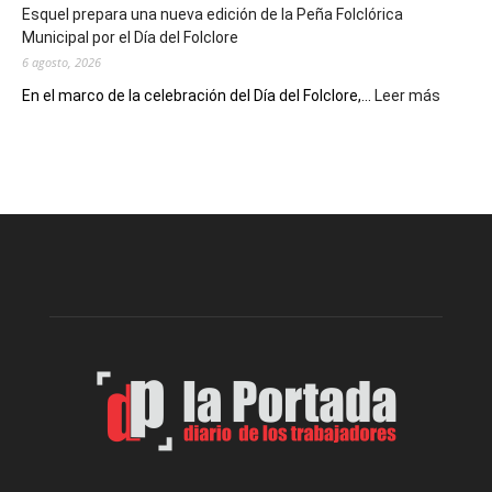
Esquel prepara una nueva edición de la Peña Folclórica
Escritores
Municipal por el Día del Folclore
Locales
6 agosto, 2026
:
En el marco de la celebración del Día del Folclore,...
Leer más
Esquel
prepar
una
nueva
edición
de
la
Peña
Folclór
Municip
por
el
Día
del
Folclor