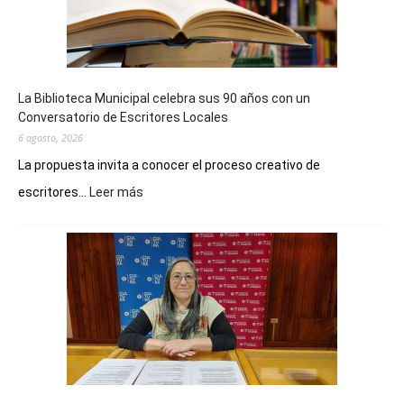
La Biblioteca Municipal celebra sus 90 años con un
Conversatorio de Escritores Locales
6 agosto, 2026
La propuesta invita a conocer el proceso creativo de
:
escritores...
Leer más
La
Biblioteca
Municipal
celebra
sus
90
años
con
un
Conversatorio
de