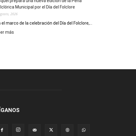
quel prepara una nueva edición de la Peña
Escritores
lclórica Municipal por el Día del Folclore
Locales
agosto, 2026
 el marco de la celebración del Día del Folclore,...
:
eer más
Esquel
prepara
una
nueva
edición
de
la
Peña
Folclórica
Municipal
por
el
ÍGANOS
Día
del
Folclore