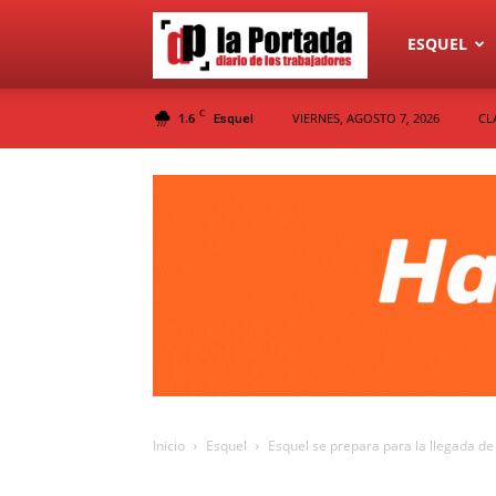
Diario
ESQUEL
C
1.6
VIERNES, AGOSTO 7, 2026
CL
Esquel
La
Portada
Inicio
Esquel
Esquel se prepara para la llegada d