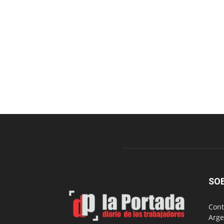
SO
Cont
Arge