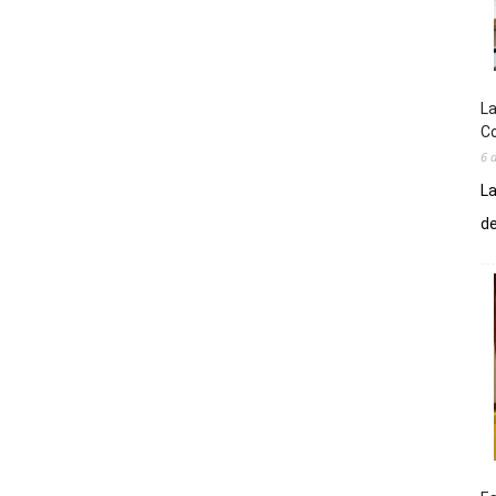
La
Co
6 
La
de