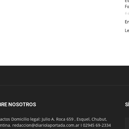
Es
Fo
6 
En
L
BRE NOSOTROS
S
actos Domicilio legal: Julio A. Roca 659 , Esquel, Chubut,
ntina. redaccion@diariolaportada.com.ar I 02945 69-2334