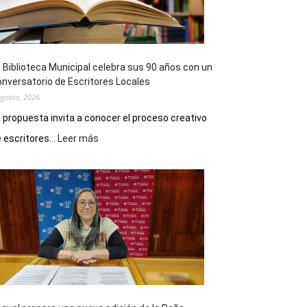
 Biblioteca Municipal celebra sus 90 años con un
nversatorio de Escritores Locales
agosto, 2026
 propuesta invita a conocer el proceso creativo
:
 escritores...
Leer más
La
Biblioteca
Municipal
celebra
sus
90
años
con
un
Conversatorio
de