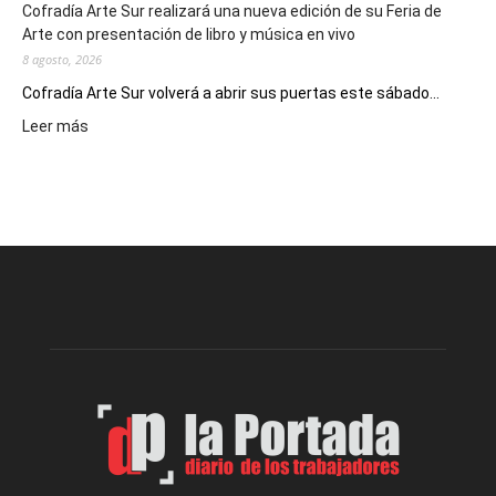
Cofradía Arte Sur realizará una nueva edición de su Feria de
Arte con presentación de libro y música en vivo
8 agosto, 2026
Cofradía Arte Sur volverá a abrir sus puertas este sábado...
:
Leer más
Cofradía
Arte
Sur
realizará
una
nueva
edición
de
su
Feria
de
Arte
con
presentación
de