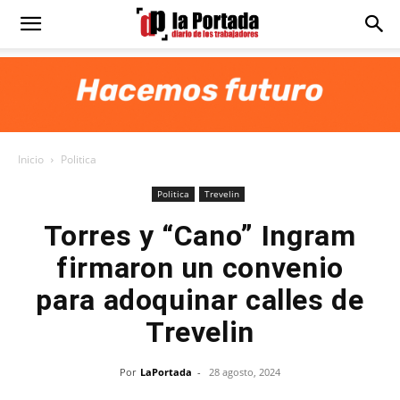
Diario
La
Inicio
Politica
Portada
Politica
Trevelin
Torres y “Cano” Ingram
firmaron un convenio
para adoquinar calles de
Trevelin
Por
LaPortada
-
28 agosto, 2024