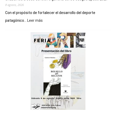
8 agosto, 2026
Con el propósito de fortalecer el desarrollo del deporte
:
patagónico...
Leer más
Chubut
será
sede
del
cierre
general
de
los
Juegos
Epade
2027