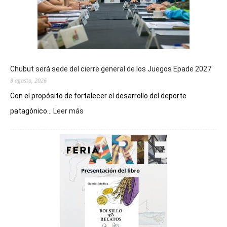
Chubut será sede del cierre general de los Juegos Epade 2027
8 agosto, 2026
Con el propósito de fortalecer el desarrollo del deporte
:
patagónico...
Leer más
Chubut
será
sede
del
cierre
general
de
los
Juegos
Epade