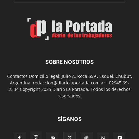
Feria
de
Arte
con
presentación
de
libro
y
música
SOBRE NOSOTROS
en
vivo
Contactos Domicilio legal: Julio A. Roca 659 , Esquel, Chubut,
Argentina. redaccion@diariolaportada.com.ar I 02945 69-
2334 Copyright 2025 Diario La Portada. Todos los derechos
reservados.
SÍGANOS