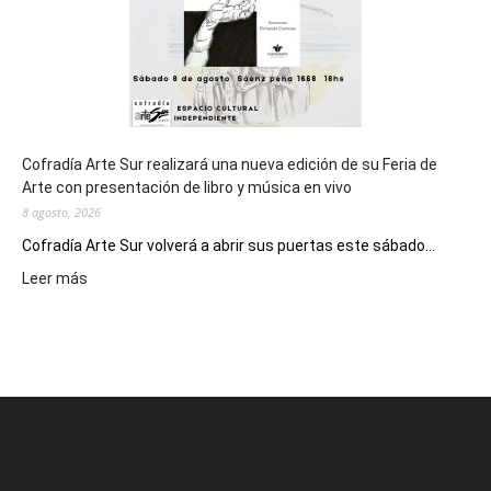
2027
Cofradía Arte Sur realizará una nueva edición de su Feria de
Arte con presentación de libro y música en vivo
8 agosto, 2026
Cofradía Arte Sur volverá a abrir sus puertas este sábado...
:
Leer más
Cofradía
Arte
Sur
realizará
una
nueva
edición
de
su