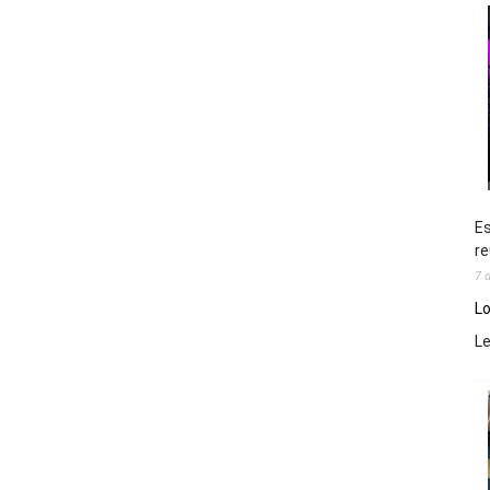
Es
re
7 
Lo
L