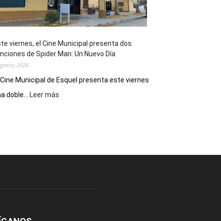
de
reuniones
y
eventos
te viernes, el Cine Municipal presenta dos
deportivos
nciones de Spider Man: Un Nuevo Día
agosto, 2026
 Cine Municipal de Esquel presenta este viernes
:
a doble...
Leer más
Este
viernes,
el
Cine
Municipal
presenta
dos
funciones
de
Spider
Man:
Un