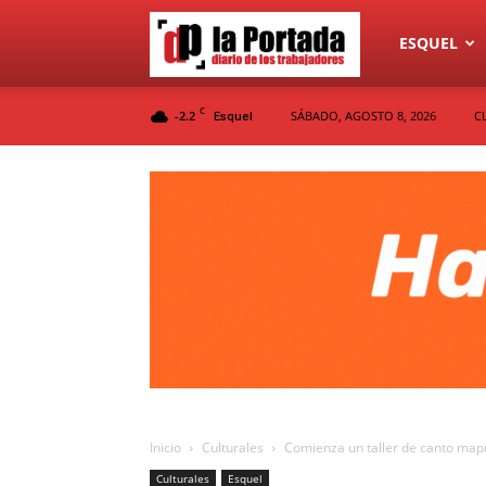
Diario
ESQUEL
C
-2.2
SÁBADO, AGOSTO 8, 2026
C
Esquel
La
Portada
Inicio
Culturales
Comienza un taller de canto mapu
Culturales
Esquel