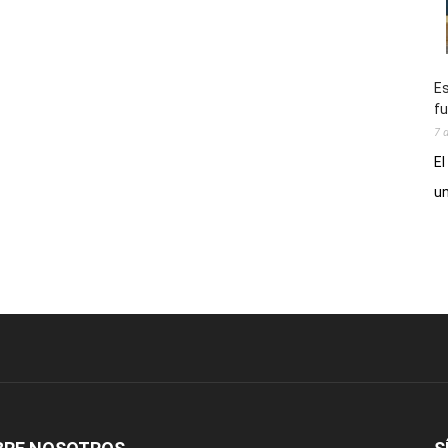
Es
fu
7 
El
un