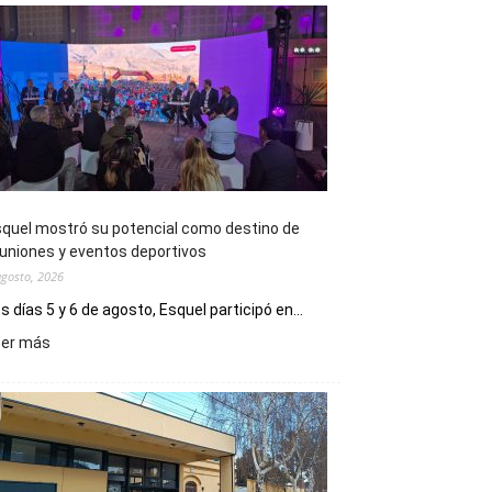
quel mostró su potencial como destino de
uniones y eventos deportivos
agosto, 2026
s días 5 y 6 de agosto, Esquel participó en...
:
eer más
Esquel
mostró
su
potencial
como
destino