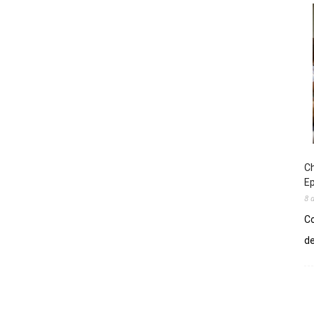
Ch
E
8 
Co
de