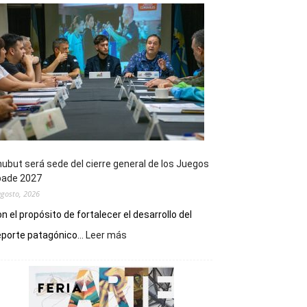
ubut será sede del cierre general de los Juegos
pade 2027
agosto, 2026
n el propósito de fortalecer el desarrollo del
:
porte patagónico...
Leer más
Chubut
será
sede
del
cierre