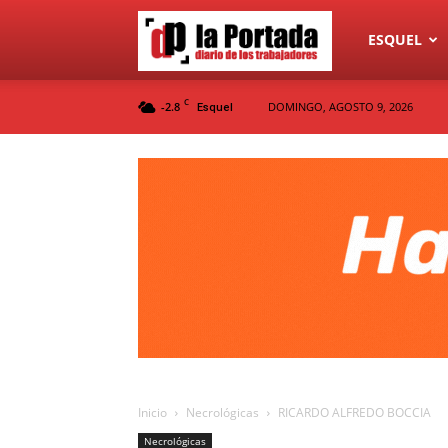
Diario
ESQUEL
C
-2.8
DOMINGO, AGOSTO 9, 2026
Esquel
La
Portada
Inicio
Necrológicas
RICARDO ALFREDO BOCCIA
Necrológicas