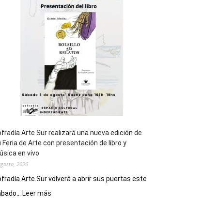
general
de
los
Juegos
Epade
2027
fradía Arte Sur realizará una nueva edición de
 Feria de Arte con presentación de libro y
sica en vivo
agosto, 2026
fradía Arte Sur volverá a abrir sus puertas este
:
bado...
Leer más
Cofradía
Arte