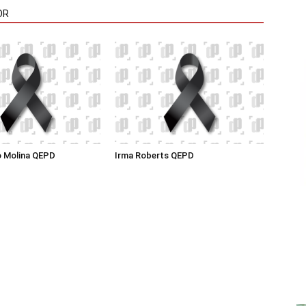
OR
o Molina QEPD
Irma Roberts QEPD