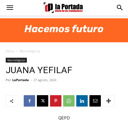
Diario
La
Inicio
Necrológicas
Portada
Necrológicas
JUANA YEFILAF
Por
LaPortada
-
27 agosto, 2024
QEPD