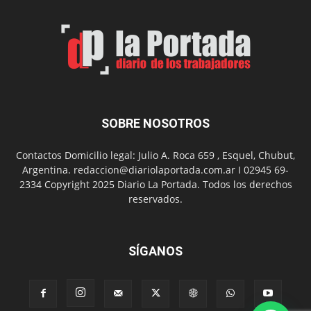
por
el
Día
del
Folclor
SOBRE NOSOTROS
Contactos Domicilio legal: Julio A. Roca 659 , Esquel, Chubut,
Argentina. redaccion@diariolaportada.com.ar I 02945 69-
2334 Copyright 2025 Diario La Portada. Todos los derechos
reservados.
SÍGANOS