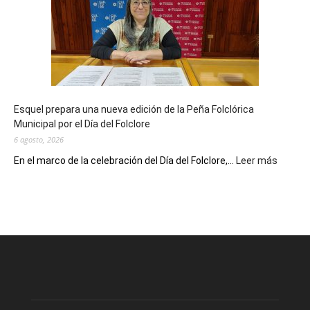
sus
90
años
con
un
Conversatorio
de
Esquel prepara una nueva edición de la Peña Folclórica
Escritores
Municipal por el Día del Folclore
Locales
6 agosto, 2026
:
En el marco de la celebración del Día del Folclore,...
Leer más
Esquel
prepar
una
nueva
edición
de
la
Peña
Folclór
Municip