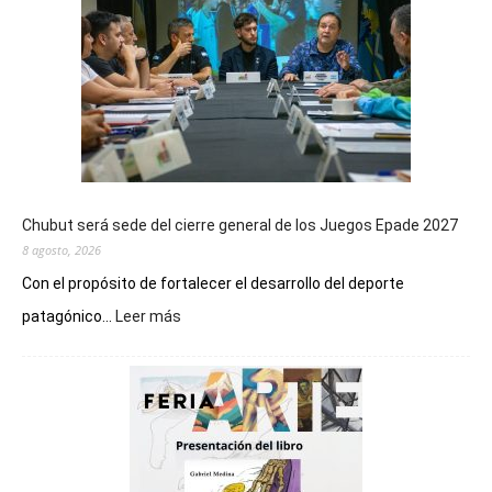
Chubut será sede del cierre general de los Juegos Epade 2027
8 agosto, 2026
Con el propósito de fortalecer el desarrollo del deporte
:
patagónico...
Leer más
Chubut
será
sede
del
cierre
general
de