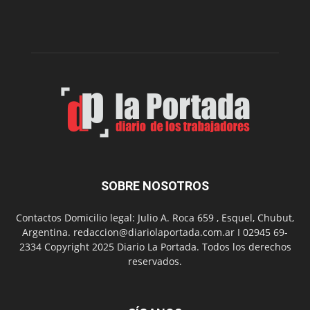
nueva
edición
de
su
Feria
de
Arte
con
presentación
de
libro
y
música
SOBRE NOSOTROS
en
vivo
Contactos Domicilio legal: Julio A. Roca 659 , Esquel, Chubut,
Argentina. redaccion@diariolaportada.com.ar I 02945 69-
2334 Copyright 2025 Diario La Portada. Todos los derechos
reservados.