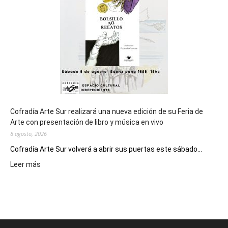
los
Juegos
Epade
2027
Cofradía Arte Sur realizará una nueva edición de su Feria de
Arte con presentación de libro y música en vivo
8 agosto, 2026
Cofradía Arte Sur volverá a abrir sus puertas este sábado...
:
Leer más
Cofradía
Arte
Sur
realizará
una