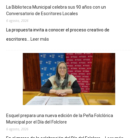
La Biblioteca Municipal celebra sus 90 años con un
Conversatorio de Escritores Locales
6 agosto, 2026
La propuesta invita a conocer el proceso creativo de
:
escritores...
Leer más
La
Biblioteca
Municipal
celebra
sus
90
años
con
un
Conversatorio
de
Esquel prepara una nueva edición de la Peña Folclórica
Escritores
Municipal por el Día del Folclore
Locales
6 agosto, 2026