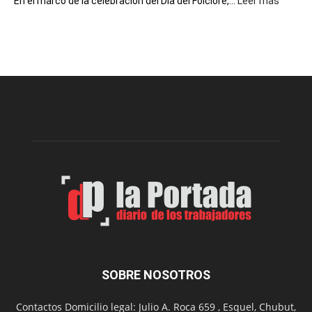
:
En el marco de la celebración del Día del Folclore,...
Leer más
Esquel
prepar
una
nueva
edición
de
la
Peña
Folclór
Municip
por
el
Día
del
Folclor
SOBRE NOSOTROS
Contactos Domicilio legal: Julio A. Roca 659 , Esquel, Chubut,