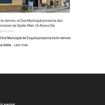
de
reuniones
y
eventos
te viernes, el Cine Municipal presenta dos
deportivos
nciones de Spider Man: Un Nuevo Día
agosto, 2026
 Cine Municipal de Esquel presenta este viernes
:
a doble...
Leer más
Este
viernes,
el
Cine
Municipal
presenta
dos
funciones
de
Spider
Man:
Un