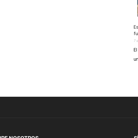
Es
fu
7 
El
un