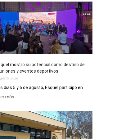
quel mostró su potencial como destino de
uniones y eventos deportivos
agosto, 2026
s días 5 y 6 de agosto, Esquel participó en...
:
eer más
Esquel
mostró
su
potencial
como
destino