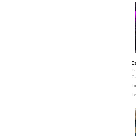
Es
re
7 
Lo
L