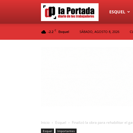
Diario
ESQUEL
C
-2.2
SÁBADO, AGOSTO 8, 2026
C
Esquel
La
Portada
Inicio
Esquel
Finalizó la obra para rehabilitar el g
Esquel
Importantes