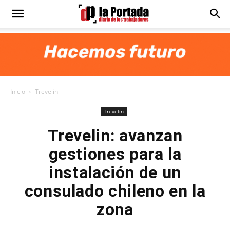
Diario
La
Inicio
Trevelin
Portada
Trevelin
Trevelin: avanzan
gestiones para la
instalación de un
consulado chileno en la
zona