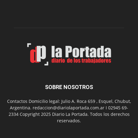
del
gimnasio
municipal
N°
2
en
el
barrio
Chanico
Navarro
SOBRE NOSOTROS
Contactos Domicilio legal: Julio A. Roca 659 , Esquel, Chubut,
Argentina. redaccion@diariolaportada.com.ar I 02945 69-
2334 Copyright 2025 Diario La Portada. Todos los derechos
reservados.