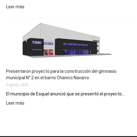
:
Leer más
Implementarán
la
Receta
Digital
en
los
hospitales
Presentaron proyecto para la construcción del gimnasio
municipal N° 2 en el barrio Chanico Navarro
5 agosto, 2026
El municipio de Esquel anunció que se presentó el proyecto...
:
Leer más
Presentaron
proyecto
para
la
construcción