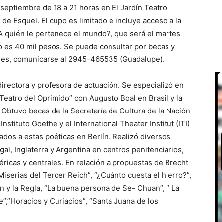
 septiembre de 18 a 21 horas en El Jardín Teatro
de Esquel. El cupo es limitado e incluye acceso a la
A quién le pertenece el mundo?, que será el martes
o es 40 mil pesos. Se puede consultar por becas y
rmes, comunicarse al 2945-465535 (Guadalupe).
 directora y profesora de actuación. Se especializó en
“Teatro del Oprimido” con Augusto Boal en Brasil y la
 Obtuvo becas de la Secretaría de Cultura de la Nación
nstituto Goethe y el International Theater Institut (ITI)
lados a estas poéticas en Berlín. Realizó diversos
gal, Inglaterra y Argentina en centros penitenciarios,
féricas y centrales. En relación a propuestas de Brecht
y Miserias del Tercer Reich”, “¿Cuánto cuesta el hierro?”,
ón y la Regla, “La buena persona de Se- Chuan”, ” La
e”,”Horacios y Curiacios”, “Santa Juana de los