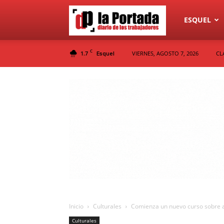
Diario
ESQUEL
C
1.7
VIERNES, AGOSTO 7, 2026
CL
Esquel
La
Portada
Inicio
Culturales
Comienza un nuevo curso sobre ac
Culturales