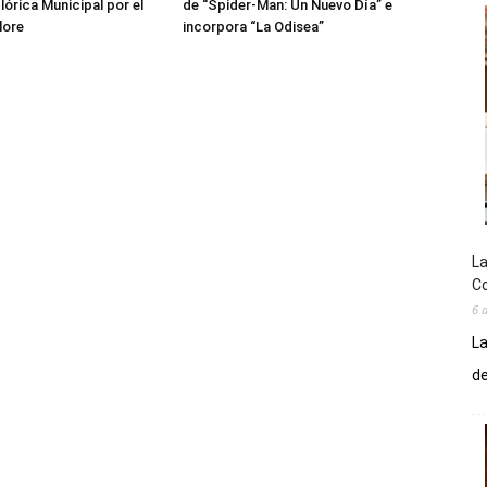
lórica Municipal por el
de “Spider-Man: Un Nuevo Día” e
lore
incorpora “La Odisea”
La
Co
6 
La
de