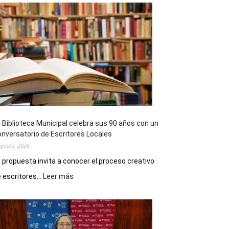
 Biblioteca Municipal celebra sus 90 años con un
nversatorio de Escritores Locales
agosto, 2026
 propuesta invita a conocer el proceso creativo
:
 escritores...
Leer más
La
Biblioteca
Municipal
celebra