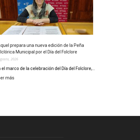
sus
90
años
con
un
Conversatorio
de
quel prepara una nueva edición de la Peña
Escritores
lclórica Municipal por el Día del Folclore
Locales
agosto, 2026
 el marco de la celebración del Día del Folclore,...
:
eer más
Esquel
prepara
una
nueva
edición
de
la
Peña
Folclórica