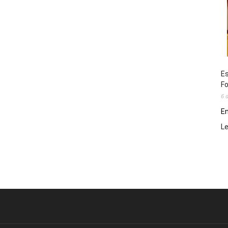
Es
Fo
6 
En
L