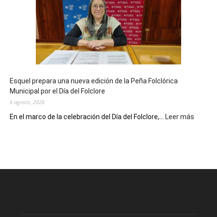
celebra
sus
90
años
con
un
Conversatorio
de
Esquel prepara una nueva edición de la Peña Folclórica
Escritores
Municipal por el Día del Folclore
Locales
6 agosto, 2026
:
En el marco de la celebración del Día del Folclore,...
Leer más
Esquel
prepar
una
nueva
edición
de
la
Peña
Folclór