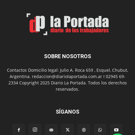
Municip
por
el
Día
del
Folclor
SOBRE NOSOTROS
Contactos Domicilio legal: Julio A. Roca 659 , Esquel, Chubut,
Argentina. redaccion@diariolaportada.com.ar I 02945 69-
2334 Copyright 2025 Diario La Portada. Todos los derechos
reservados.
SÍGANOS