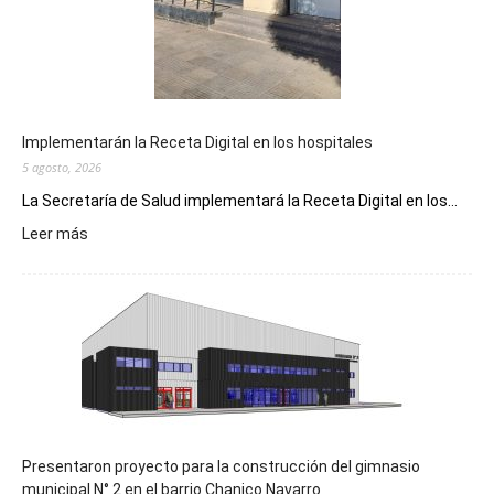
Implementarán la Receta Digital en los hospitales
5 agosto, 2026
La Secretaría de Salud implementará la Receta Digital en los...
:
Leer más
Implementarán
la
Receta
Digital
en
los
hospitales
Presentaron proyecto para la construcción del gimnasio
municipal N° 2 en el barrio Chanico Navarro