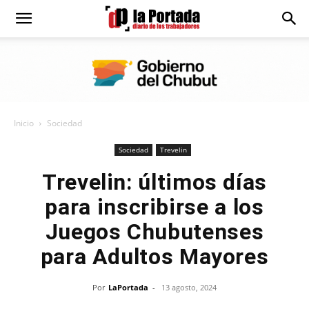
Diario
La
Inicio
Sociedad
Portada
Sociedad
Trevelin
Trevelin: últimos días
para inscribirse a los
Juegos Chubutenses
para Adultos Mayores
Por
LaPortada
-
13 agosto, 2024