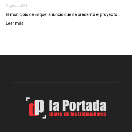
5 agosto, 2026
El municipio de Esquel anunció que se presentó el proyecto...
:
Leer más
Presentaron
proyecto
para
la
construcción
del
gimnasio
municipal
N°
2
en
el
barrio
Chanico
Navarro