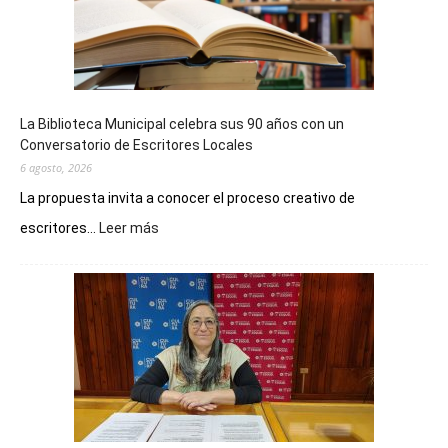
La Biblioteca Municipal celebra sus 90 años con un
Conversatorio de Escritores Locales
6 agosto, 2026
La propuesta invita a conocer el proceso creativo de
:
escritores...
Leer más
La
Biblioteca
Municipal
celebra
sus
90
años
con
un
Conversatorio