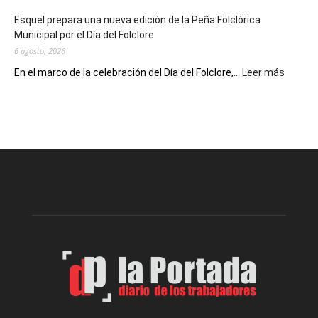
de
Esquel prepara una nueva edición de la Peña Folclórica
Escritores
Municipal por el Día del Folclore
Locales
6 agosto, 2026
:
En el marco de la celebración del Día del Folclore,...
Leer más
Esquel
prepar
una
nueva
edición
de
la
Peña
Folclór
Municip
por
el
Día
del
Folclor