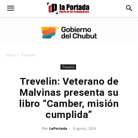
Diario
La
Inicio
Trevelin
Portada
Trevelin
Trevelin: Veterano de
Malvinas presenta su
libro “Camber, misión
cumplida”
Por
LaPortada
-
8 agosto, 2024