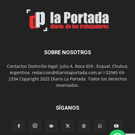
Man:
Un
Nuevo
Día
SOBRE NOSOTROS
Contactos Domicilio legal: Julio A. Roca 659 , Esquel, Chubut,
Argentina. redaccion@diariolaportada.com.ar I 02945 69-
2334 Copyright 2025 Diario La Portada. Todos los derechos
reservados.
SÍGANOS