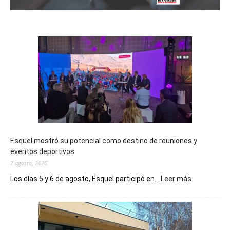
Esquel mostró su potencial como destino de reuniones y
eventos deportivos
7 agosto, 2026
:
Los días 5 y 6 de agosto, Esquel participó en...
Leer más
Esquel
mostró
su
potencial