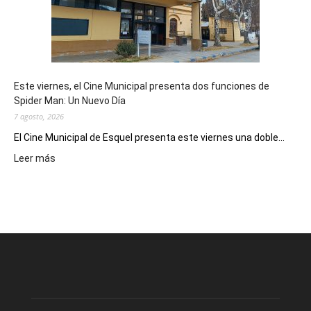
como
destino
de
reuniones
y
eventos
Este viernes, el Cine Municipal presenta dos funciones de
deportivos
Spider Man: Un Nuevo Día
7 agosto, 2026
El Cine Municipal de Esquel presenta este viernes una doble...
:
Leer más
Este
viernes,
el
Cine
Municipal
presenta
dos
funciones
de
Spider