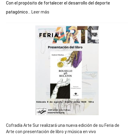
Con el propósito de fortalecer el desarrollo del deporte
:
patagónico...
Leer más
Chubut
será
sede
del
cierre
general
de
los
Juegos
Epade
2027
Cofradía Arte Sur realizará una nueva edición de su Feria de
Arte con presentación de libro y música en vivo