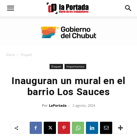
Diario
La
Inicio
Esquel
Portada
Esquel
Importantes
Inauguran un mural en el
barrio Los Sauces
Por
LaPortada
-
2 agosto, 2024