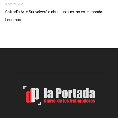
8 agosto, 2026
Cofradía Arte Sur volverá a abrir sus puertas este sábado...
:
Leer más
Cofradía
Arte
Sur
realizará
una
nueva
edición
de
su
Feria
de
Arte
con
presentación
de
libro
y