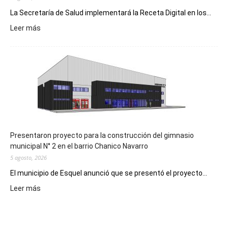
La Secretaría de Salud implementará la Receta Digital en los...
:
Leer más
Implementarán
la
Receta
Digital
en
los
hospitales
Presentaron proyecto para la construcción del gimnasio
municipal N° 2 en el barrio Chanico Navarro
5 agosto, 2026
El municipio de Esquel anunció que se presentó el proyecto...
:
Leer más
Presentaron
proyecto
para