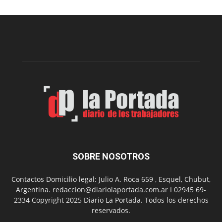
la
construcción
del
gimnasio
municipal
N°
2
en
el
barrio
Chanico
Navarro
SOBRE NOSOTROS
Contactos Domicilio legal: Julio A. Roca 659 , Esquel, Chubut,
Argentina. redaccion@diariolaportada.com.ar I 02945 69-
2334 Copyright 2025 Diario La Portada. Todos los derechos
reservados.