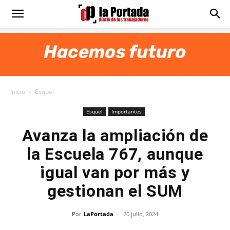
Diario
La
Inicio
Esquel
Portada
Esquel
Importantes
Avanza la ampliación de
la Escuela 767, aunque
igual van por más y
gestionan el SUM
Por
LaPortada
-
20 julio, 2024