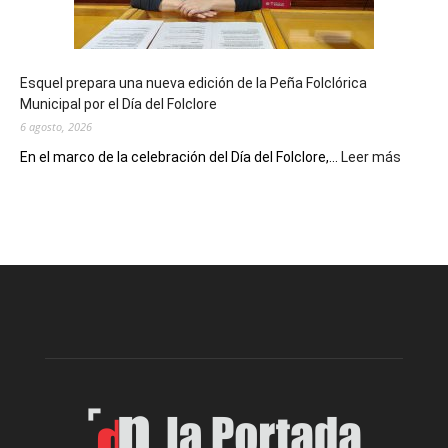
con
un
Conversatorio
de
Esquel prepara una nueva edición de la Peña Folclórica
Escritores
Municipal por el Día del Folclore
Locales
6 agosto, 2026
:
En el marco de la celebración del Día del Folclore,...
Leer más
Esquel
prepar
una
nueva
edición
de
la
Peña
Folclór
Municip
por
el
Día