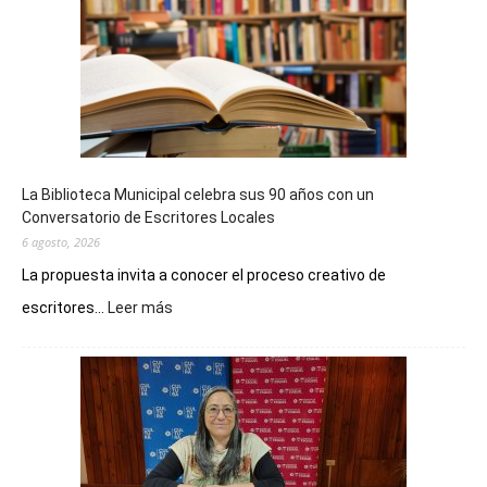
La Biblioteca Municipal celebra sus 90 años con un
Conversatorio de Escritores Locales
6 agosto, 2026
La propuesta invita a conocer el proceso creativo de
:
escritores...
Leer más
La
Biblioteca
Municipal
celebra
sus
90
años