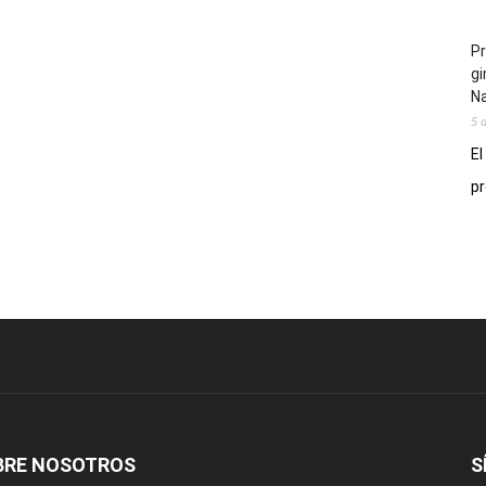
Pr
gi
N
5 
El
pr
BRE NOSOTROS
S