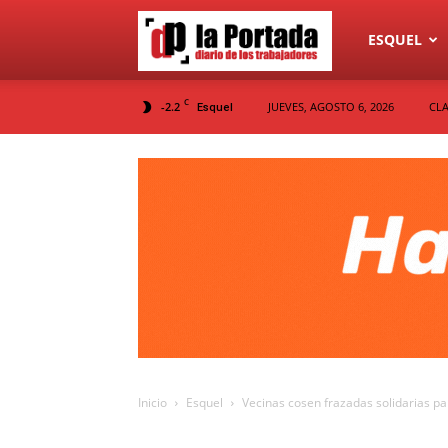
Diario
ESQUEL
C
-2.2
JUEVES, AGOSTO 6, 2026
CLA
Esquel
La
Portada
Inicio
Esquel
Vecinas cosen frazadas solidarias pa