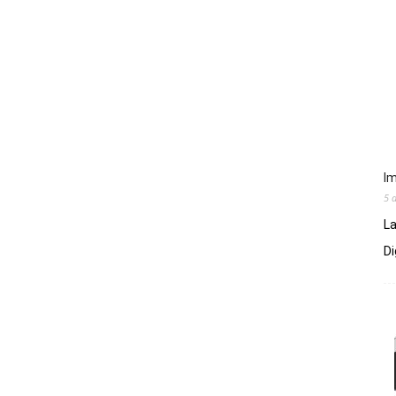
Im
5 
La
Di