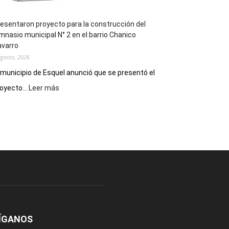
esentaron proyecto para la construcción del
mnasio municipal N° 2 en el barrio Chanico
avarro
agosto, 2026
 municipio de Esquel anunció que se presentó el
:
oyecto...
Leer más
Presentaron
proyecto
para
la
construcción
del
gimnasio
municipal
N°
2
en
el
ÍGANOS
barrio