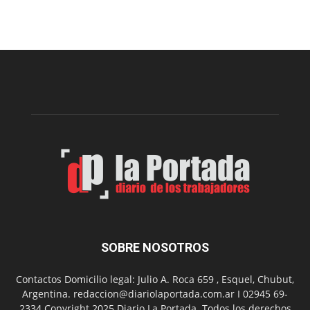
proyecto
para
la
construcción
del
gimnasio
municipal
N°
2
en
el
barrio
Chanico
Navarro
SOBRE NOSOTROS
Contactos Domicilio legal: Julio A. Roca 659 , Esquel, Chubut,
Argentina. redaccion@diariolaportada.com.ar I 02945 69-
2334 Copyright 2025 Diario La Portada. Todos los derechos