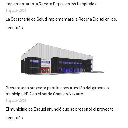
Implementarán la Receta Digital en los hospitales
5 agosto, 2026
La Secretaría de Salud implementará la Receta Digital en los...
:
Leer más
Implementarán
la
Receta
Digital
en
los
hospitales
Presentaron proyecto para la construcción del gimnasio
municipal N° 2 en el barrio Chanico Navarro
5 agosto, 2026
El municipio de Esquel anunció que se presentó el proyecto...
:
Leer más
Presentaron