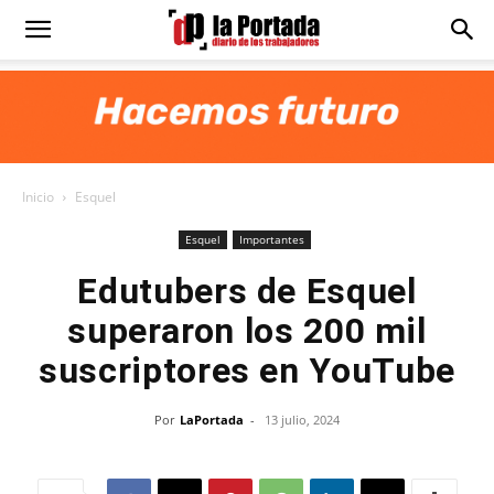
Diario
La
Inicio
Esquel
Portada
Esquel
Importantes
Edutubers de Esquel
superaron los 200 mil
suscriptores en YouTube
Por
LaPortada
-
13 julio, 2024