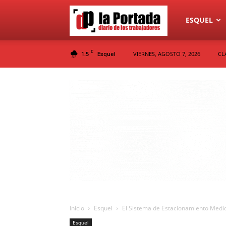
Diario
ESQUEL
C
1.5
VIERNES, AGOSTO 7, 2026
CL
Esquel
La
Portada
Inicio
Esquel
El Sistema de Estacionamiento Medi
Esquel