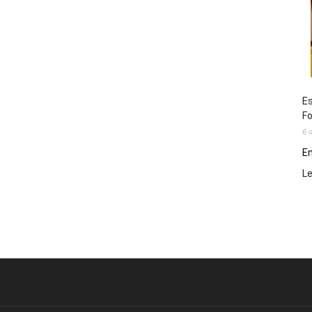
Es
Fo
6 
En
L