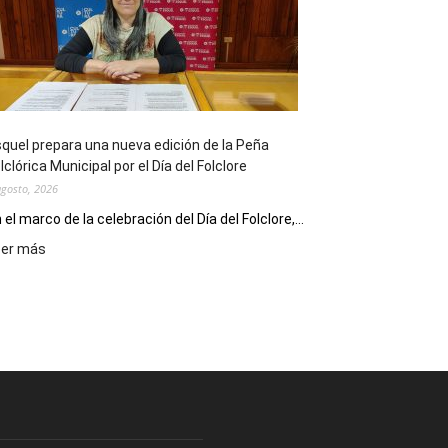
sus
90
años
con
un
Conversatorio
de
quel prepara una nueva edición de la Peña
Escritores
lclórica Municipal por el Día del Folclore
Locales
agosto, 2026
 el marco de la celebración del Día del Folclore,...
:
eer más
Esquel
prepara
una
nueva
edición
de
la
Peña
Folclórica