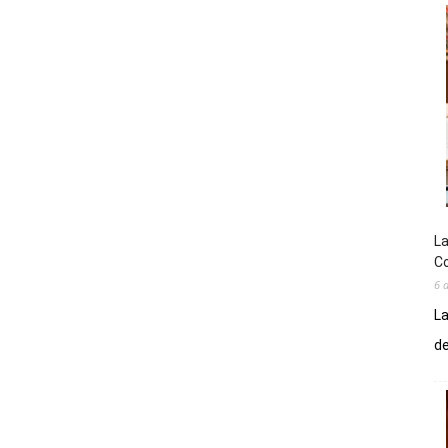
La
Co
6 
La
de