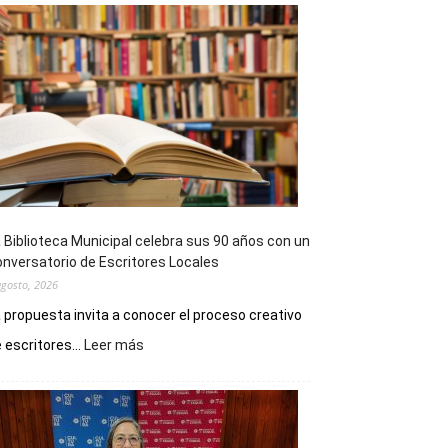
 Biblioteca Municipal celebra sus 90 años con un
nversatorio de Escritores Locales
agosto, 2026
 propuesta invita a conocer el proceso creativo
:
 escritores...
Leer más
La
Biblioteca
Municipal
celebra