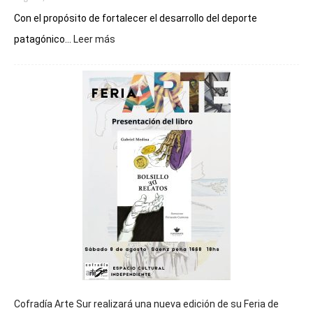
Con el propósito de fortalecer el desarrollo del deporte
:
patagónico...
Leer más
Chubut
será
sede
del
cierre
general
de
los
Juegos
Epade
2027
Cofradía Arte Sur realizará una nueva edición de su Feria de