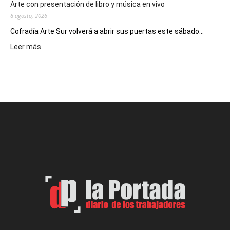
Arte con presentación de libro y música en vivo
8 agosto, 2026
Cofradía Arte Sur volverá a abrir sus puertas este sábado...
:
Leer más
Cofradía
Arte
Sur
realizará
una
nueva
edición
de
su
Feria
de
Arte
con
presentación
de
libro
y