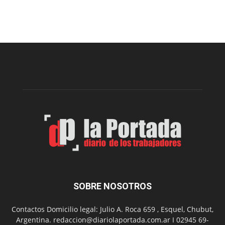
viernes,
el
Cine
Municipal
presenta
dos
funciones
de
Spider
Man:
Un
Nuevo
Día
SOBRE NOSOTROS
Contactos Domicilio legal: Julio A. Roca 659 , Esquel, Chubut,
Argentina. redaccion@diariolaportada.com.ar I 02945 69-