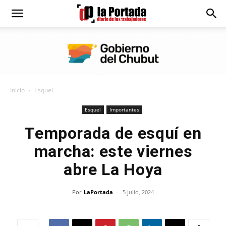
Diario
La
Inicio
Esquel
Portada
Esquel
Importantes
Temporada de esquí en
marcha: este viernes
abre La Hoya
Por
LaPortada
-
5 julio, 2024