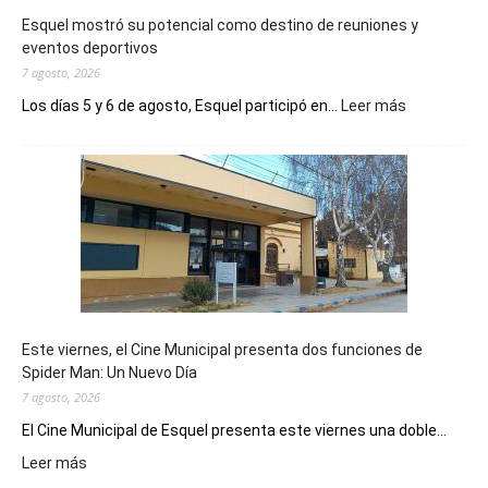
Esquel mostró su potencial como destino de reuniones y
eventos deportivos
7 agosto, 2026
:
Los días 5 y 6 de agosto, Esquel participó en...
Leer más
Esquel
mostró
su
potencial
como
destino
de
reuniones
y
eventos
Este viernes, el Cine Municipal presenta dos funciones de
deportivos
Spider Man: Un Nuevo Día
7 agosto, 2026
El Cine Municipal de Esquel presenta este viernes una doble...
:
Leer más
Este