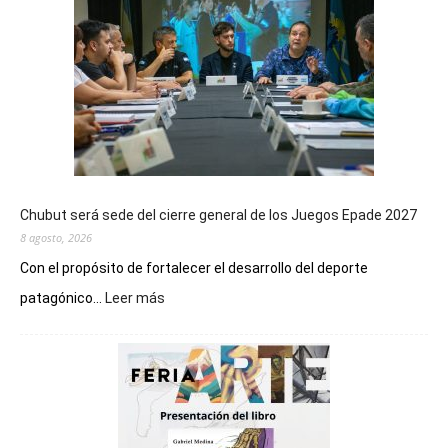
Chubut será sede del cierre general de los Juegos Epade 2027
8 agosto, 2026
Con el propósito de fortalecer el desarrollo del deporte
:
patagónico...
Leer más
Chubut
será
sede
del
cierre
general
de