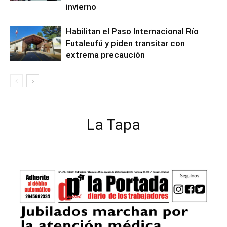
invierno
Habilitan el Paso Internacional Río
Futaleufú y piden transitar con
extrema precaución
La Tapa