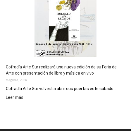
los
Juegos
Epade
2027
Cofradía Arte Sur realizará una nueva edición de su Feria de
Arte con presentación de libro y música en vivo
8 agosto, 2026
Cofradía Arte Sur volverá a abrir sus puertas este sábado...
:
Leer más
Cofradía
Arte
Sur
realizará
una