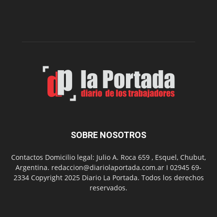
nueva
edición
de
su
Feria
de
Arte
con
presentación
de
libro
y
música
SOBRE NOSOTROS
en
vivo
Contactos Domicilio legal: Julio A. Roca 659 , Esquel, Chubut,
Argentina. redaccion@diariolaportada.com.ar I 02945 69-
2334 Copyright 2025 Diario La Portada. Todos los derechos
reservados.