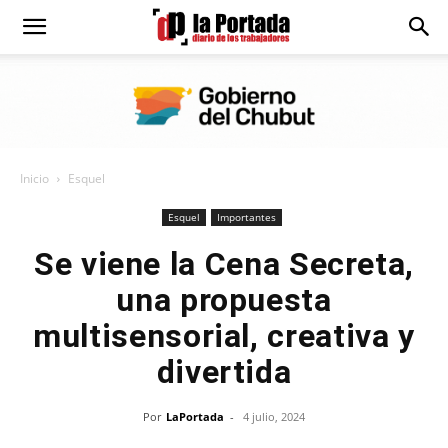
Diario
La
Inicio
Esquel
Portada
Esquel
Importantes
Se viene la Cena Secreta,
una propuesta
multisensorial, creativa y
divertida
Por
LaPortada
-
4 julio, 2024