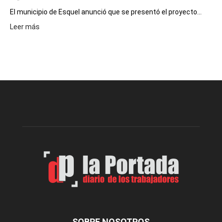
El municipio de Esquel anunció que se presentó el proyecto...
:
Leer más
Presentaron
proyecto
para
la
construcción
del
gimnasio
municipal
N°
2
en
el
barrio
Chanico
Navarro
SOBRE NOSOTROS