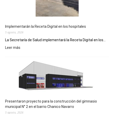
Implementarán la Receta Digital en los hospitales
5 agosto, 2026
La Secretaría de Salud implementará la Receta Digital en los...
:
Leer más
Implementarán
la
Receta
Digital
en
los
hospitales
Presentaron proyecto para la construcción del gimnasio
municipal N° 2 en el barrio Chanico Navarro
5 agosto, 2026