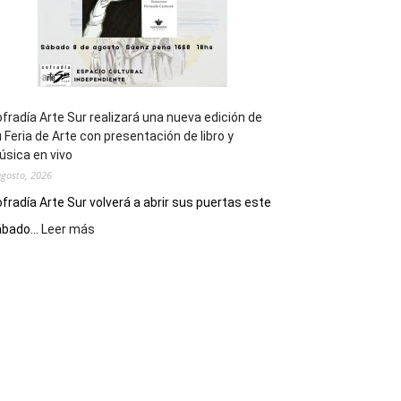
fradía Arte Sur realizará una nueva edición de
 Feria de Arte con presentación de libro y
sica en vivo
agosto, 2026
fradía Arte Sur volverá a abrir sus puertas este
:
bado...
Leer más
Cofradía
Arte
Sur
realizará
una
nueva
edición
de
su