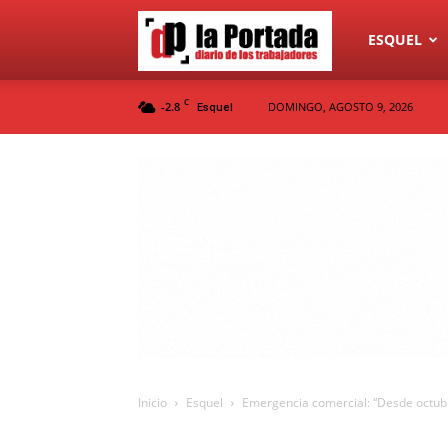
Diario
ESQUEL
C
-2.8
DOMINGO, AGOSTO 9, 2026
Esquel
La
Portada
Inicio
Esquel
Emergencia comercial: “Desde octub