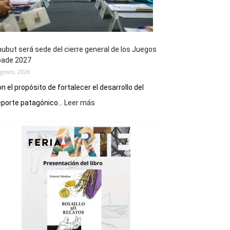
ubut será sede del cierre general de los Juegos
pade 2027
agosto, 2026
n el propósito de fortalecer el desarrollo del
:
porte patagónico...
Leer más
Chubut
será
sede
del
cierre
general
de
los
Juegos
Epade
2027