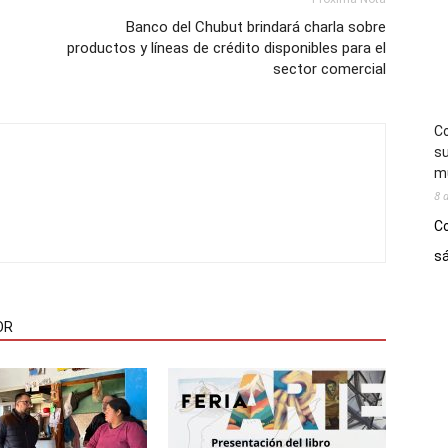
Banco del Chubut brindará charla sobre
productos y líneas de crédito disponibles para el
sector comercial
Co
su
mú
8 
Co
sá
OR