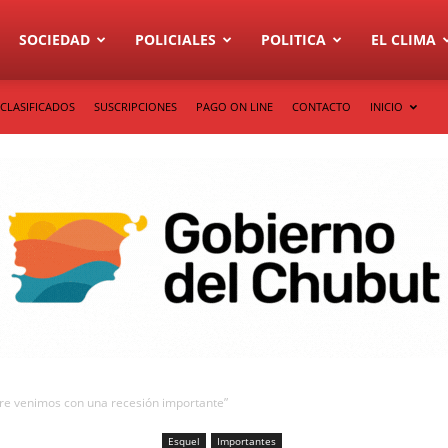
SOCIEDAD
POLICIALES
POLITICA
EL CLIMA
CLASIFICADOS
SUSCRIPCIONES
PAGO ON LINE
CONTACTO
INICIO
re venimos con una recesión importante”
Esquel
Importantes