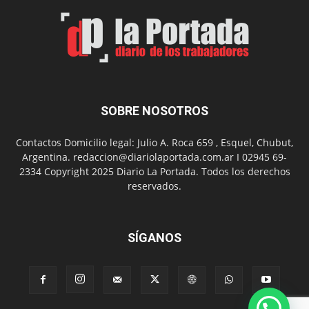
Arte
con
presentación
de
libro
y
música
SOBRE NOSOTROS
en
vivo
Contactos Domicilio legal: Julio A. Roca 659 , Esquel, Chubut,
Argentina. redaccion@diariolaportada.com.ar I 02945 69-
2334 Copyright 2025 Diario La Portada. Todos los derechos
reservados.
SÍGANOS