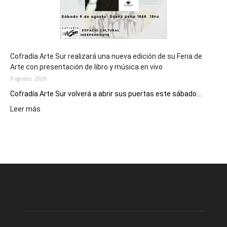
Cofradía Arte Sur realizará una nueva edición de su Feria de
Arte con presentación de libro y música en vivo
8 agosto, 2026
Cofradía Arte Sur volverá a abrir sus puertas este sábado...
:
Leer más
Cofradía
Arte
Sur
realizará
una
nueva
edición
de
su
Feria
de