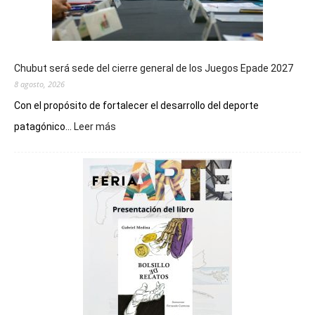
Chubut será sede del cierre general de los Juegos Epade 2027
8 agosto, 2026
Con el propósito de fortalecer el desarrollo del deporte
:
patagónico...
Leer más
Chubut
será
sede
del
cierre
general
de
los
Juegos
Epade
2027