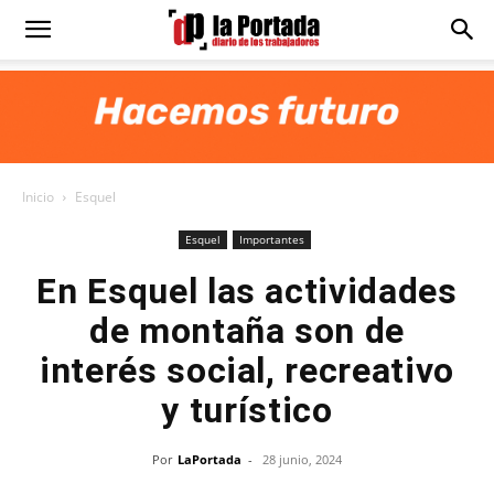
Diario
La
Inicio
Esquel
Portada
Esquel
Importantes
En Esquel las actividades
de montaña son de
interés social, recreativo
y turístico
Por
LaPortada
-
28 junio, 2024