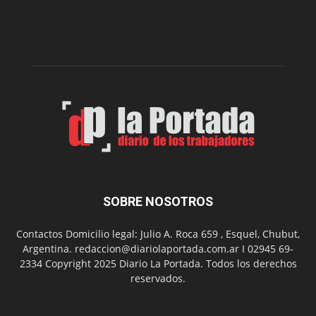
de
la
Peña
Folclór
Municip
por
el
Día
del
Folclor
SOBRE NOSOTROS
Contactos Domicilio legal: Julio A. Roca 659 , Esquel, Chubut,
Argentina. redaccion@diariolaportada.com.ar I 02945 69-
2334 Copyright 2025 Diario La Portada. Todos los derechos
reservados.