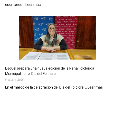
:
escritores...
Leer más
La
Biblioteca
Municipal
celebra
sus
90
años
con
un
Conversatorio
de
Esquel prepara una nueva edición de la Peña Folclórica
Escritores
Municipal por el Día del Folclore
Locales
6 agosto, 2026
:
En el marco de la celebración del Día del Folclore,...
Leer más
Esquel
prepar
una
nueva
edición