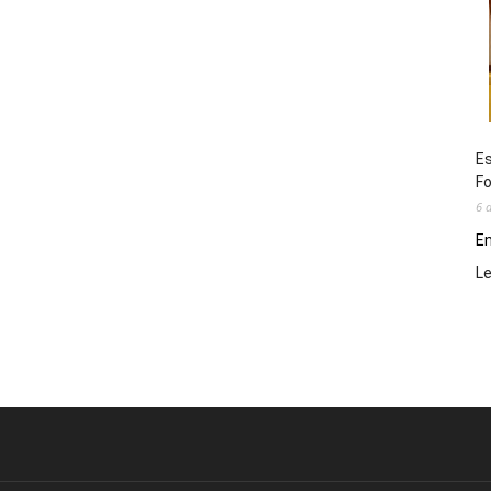
Es
Fo
6 
En
L