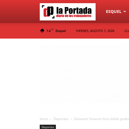
Diario
ESQUEL
C
1.6
VIERNES, AGOSTO 7, 2026
CL
Esquel
La
Portada
Inicio
Deportes
Giovanni Simeoni hizo doble podio
Deportes