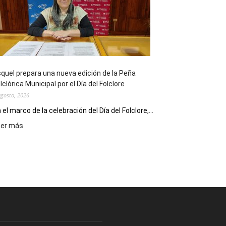
sus
90
años
con
un
Conversatorio
de
quel prepara una nueva edición de la Peña
Escritores
lclórica Municipal por el Día del Folclore
Locales
agosto, 2026
 el marco de la celebración del Día del Folclore,...
:
eer más
Esquel
prepara
una
nueva
edición
de
la
Peña
Folclórica