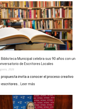
 Biblioteca Municipal celebra sus 90 años con un
nversatorio de Escritores Locales
agosto, 2026
 propuesta invita a conocer el proceso creativo
:
 escritores...
Leer más
La
Biblioteca
Municipal
celebra