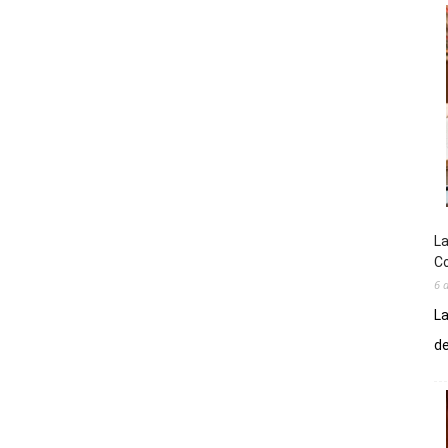
La
Co
6 
La
de