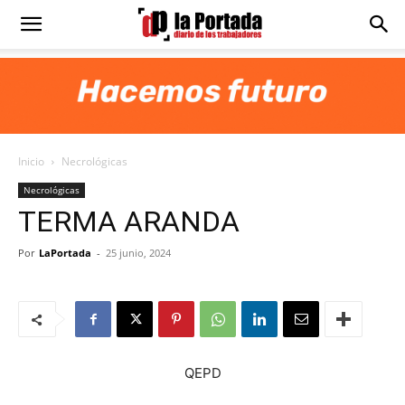
Diario
La
Inicio
Necrológicas
Portada
Necrológicas
TERMA ARANDA
Por
LaPortada
-
25 junio, 2024
QEPD