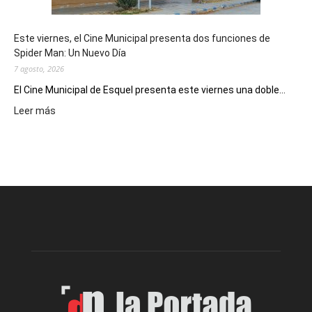
y
eventos
Este viernes, el Cine Municipal presenta dos funciones de
deportivos
Spider Man: Un Nuevo Día
7 agosto, 2026
El Cine Municipal de Esquel presenta este viernes una doble...
:
Leer más
Este
viernes,
el
Cine
Municipal
presenta
dos
funciones
de
Spider
Man:
Un
Nuevo