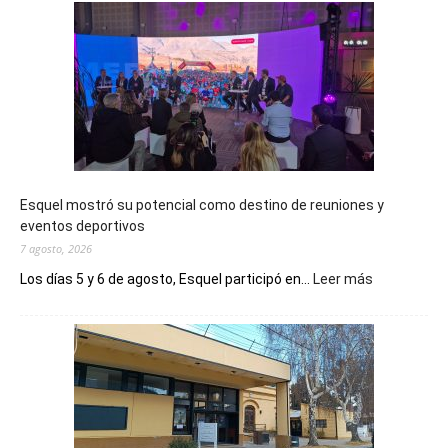
Esquel mostró su potencial como destino de reuniones y
eventos deportivos
7 agosto, 2026
:
Los días 5 y 6 de agosto, Esquel participó en...
Leer más
Esquel
mostró
su
potencial
como
destino
de
reuniones