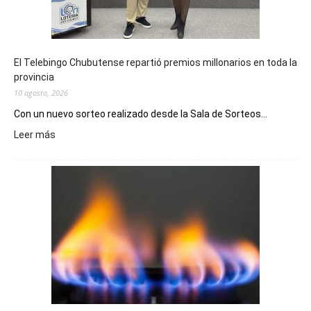
El Telebingo Chubutense repartió premios millonarios en toda la
provincia
10 agosto, 2026
Con un nuevo sorteo realizado desde la Sala de Sorteos...
:
Leer más
El
Telebingo
Chubutense
repartió
premios
millonarios
en
toda
la
provincia