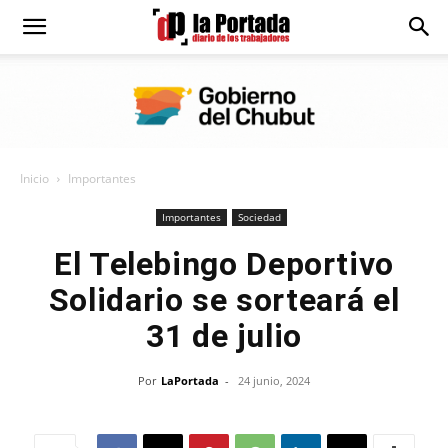
Diario
La
Inicio
Importantes
Portada
Importantes
Sociedad
El Telebingo Deportivo
Solidario se sorteará el
31 de julio
Por
LaPortada
-
24 junio, 2024