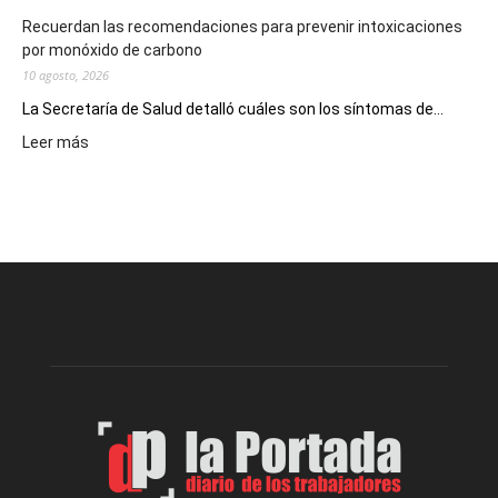
Recuerdan las recomendaciones para prevenir intoxicaciones
por monóxido de carbono
10 agosto, 2026
La Secretaría de Salud detalló cuáles son los síntomas de...
:
Leer más
Recuerdan
las
recomendaciones
para
prevenir
intoxicaciones
por
monóxido
de
carbono