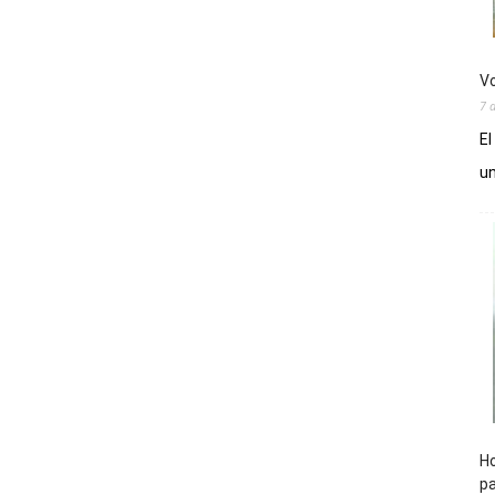
Vo
7 
El
un
Ho
pa