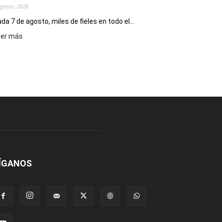
agosto, 2026
da 7 de agosto, miles de fieles en todo el...
:
eer más
Hoy
se
conmemora
el
Día
de
San
Cayetano,
patrono
del
pan
y
ÍGANOS
del
trabajo