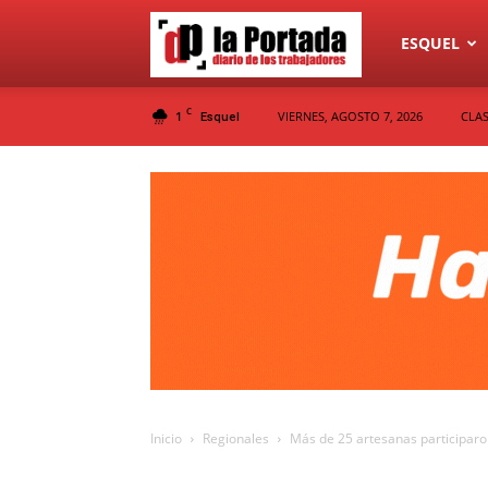
Diario
ESQUEL
C
1
VIERNES, AGOSTO 7, 2026
CLAS
Esquel
La
Portada
Inicio
Regionales
Más de 25 artesanas participaro