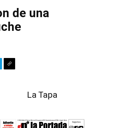
on de una
uche
La Tapa