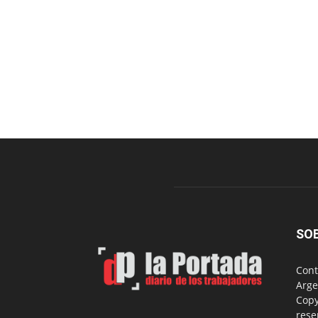
SO
Cont
Arge
Copy
rese