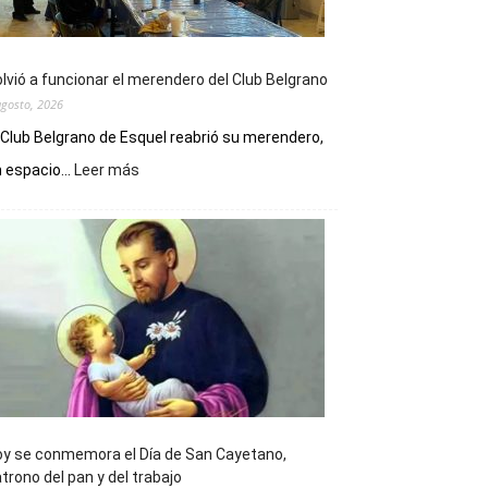
lvió a funcionar el merendero del Club Belgrano
agosto, 2026
 Club Belgrano de Esquel reabrió su merendero,
:
 espacio...
Leer más
Volvió
a
funcionar
el
merendero
del
Club
Belgrano
y se conmemora el Día de San Cayetano,
trono del pan y del trabajo