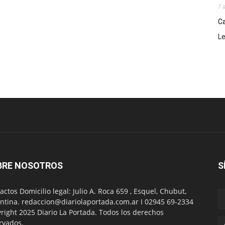
7 
Ca
L
BRE NOSOTROS
S
actos Domicilio legal: Julio A. Roca 659 , Esquel, Chubut,
ntina. redaccion@diariolaportada.com.ar I 02945 69-2334
right 2025 Diario La Portada. Todos los derechos
rvados.