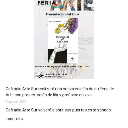
del
cierre
general
de
los
Juegos
Epade
2027
Cofradía Arte Sur realizará una nueva edición de su Feria de
Arte con presentación de libro y música en vivo
8 agosto, 2026
Cofradía Arte Sur volverá a abrir sus puertas este sábado...
:
Leer más
Cofradía