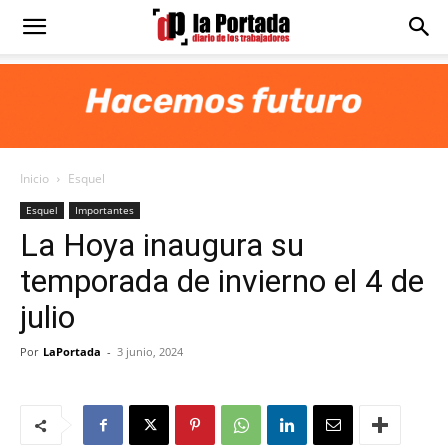
Diario
La
Inicio
Esquel
Portada
Esquel
Importantes
La Hoya inaugura su
temporada de invierno el 4 de
julio
Por
LaPortada
-
3 junio, 2024