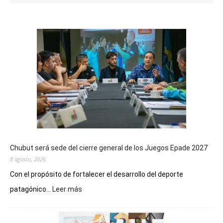
Chubut será sede del cierre general de los Juegos Epade 2027
8 agosto, 2026
Con el propósito de fortalecer el desarrollo del deporte
:
patagónico...
Leer más
Chubut
será
sede