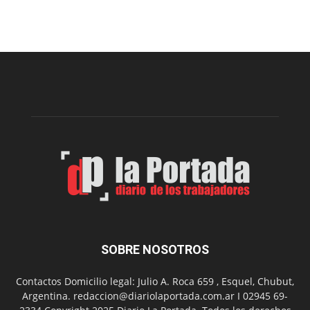
Arte
Sur
realizará
una
nueva
edición
de
su
Feria
de
Arte
con
presentación
de
libro
y
música
SOBRE NOSOTROS
en
vivo
Contactos Domicilio legal: Julio A. Roca 659 , Esquel, Chubut,
Argentina. redaccion@diariolaportada.com.ar I 02945 69-