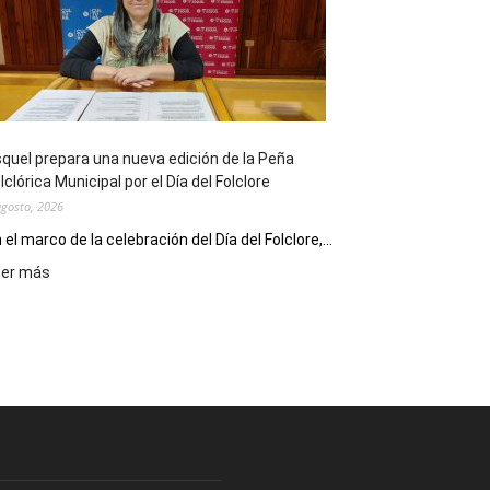
sus
90
años
con
un
Conversatorio
de
quel prepara una nueva edición de la Peña
Escritores
lclórica Municipal por el Día del Folclore
Locales
agosto, 2026
 el marco de la celebración del Día del Folclore,...
:
eer más
Esquel
prepara
una
nueva
edición
de
la
Peña
Folclórica