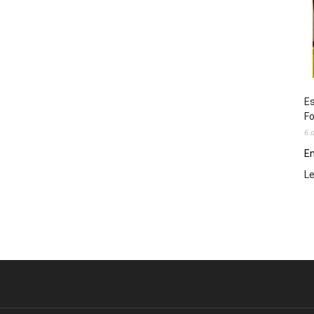
Es
Fo
6 
En
L