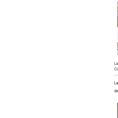
La
Co
6 
La
de