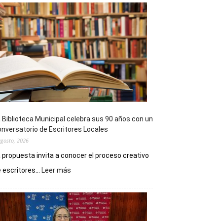
 Biblioteca Municipal celebra sus 90 años con un
nversatorio de Escritores Locales
agosto, 2026
 propuesta invita a conocer el proceso creativo
:
 escritores...
Leer más
La
Biblioteca
Municipal
celebra