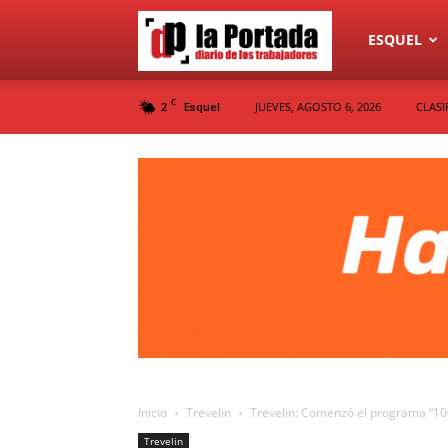
Diario
ESQUEL
C
2
JUEVES, AGOSTO 6, 2026
CLASI
Esquel
La
Portada
Inicio
Trevelin
Trevelin: Comenzó el programa “10
Trevelin