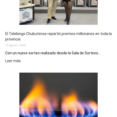
El Telebingo Chubutense repartió premios millonarios en toda la
provincia
10 agosto, 2026
Con un nuevo sorteo realizado desde la Sala de Sorteos...
:
Leer más
El
Telebingo
Chubutense
repartió
premios
millonarios
en
toda
la
provincia