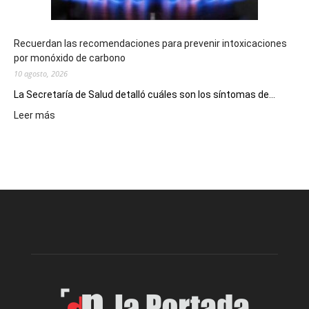
Recuerdan las recomendaciones para prevenir intoxicaciones
por monóxido de carbono
10 agosto, 2026
La Secretaría de Salud detalló cuáles son los síntomas de...
:
Leer más
Recuerdan
las
recomendaciones
para
prevenir
intoxicaciones
por
monóxido
de
carbono