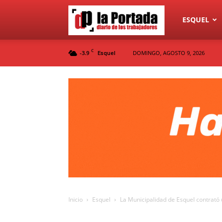
Diario
ESQUEL
C
-3.9
DOMINGO, AGOSTO 9, 2026
Esquel
La
Portada
Inicio
Esquel
La Municipalidad de Esquel contrató