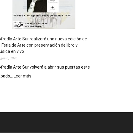
fradía Arte Sur realizará una nueva edición de
 Feria de Arte con presentación de libro y
sica en vivo
agosto, 2026
fradía Arte Sur volverá a abrir sus puertas este
:
bado...
Leer más
Cofradía
Arte
Sur
realizará
una
nueva
edición
de
su