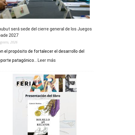
ubut será sede del cierre general de los Juegos
pade 2027
agosto, 2026
n el propósito de fortalecer el desarrollo del
:
porte patagónico...
Leer más
Chubut
será
sede
del
cierre
general
de
los
Juegos
Epade
2027