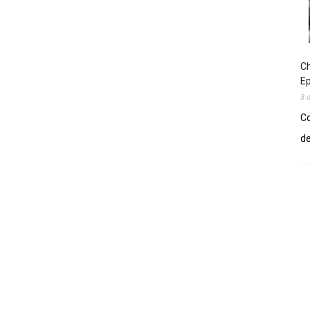
Ch
E
8 
Co
de