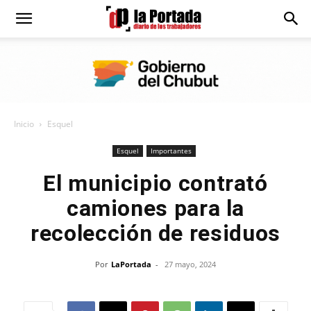
Diario
La
Inicio
Esquel
Portada
Esquel
Importantes
El municipio contrató
camiones para la
recolección de residuos
Por
LaPortada
-
27 mayo, 2024