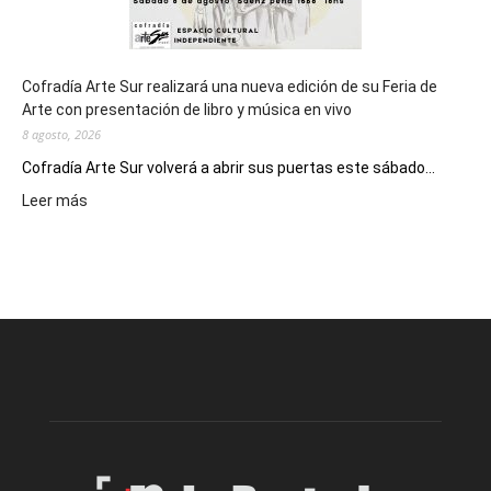
Cofradía Arte Sur realizará una nueva edición de su Feria de
Arte con presentación de libro y música en vivo
8 agosto, 2026
Cofradía Arte Sur volverá a abrir sus puertas este sábado...
:
Leer más
Cofradía
Arte
Sur
realizará
una
nueva
edición
de
su
Feria
de
Arte