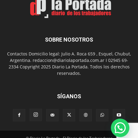
con
presentación
de
libro
y
música
SOBRE NOSOTROS
en
vivo
Contactos Domicilio legal: Julio A. Roca 659 , Esquel, Chubut,
Argentina. redaccion@diariolaportada.com.ar I 02945 69-
2334 Copyright 2025 Diario La Portada. Todos los derechos
reservados.
SÍGANOS