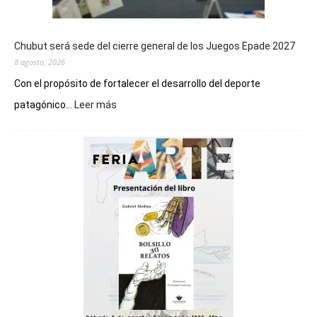
Chubut será sede del cierre general de los Juegos Epade 2027
8 agosto, 2026
Con el propósito de fortalecer el desarrollo del deporte
:
patagónico...
Leer más
Chubut
será
sede
del
cierre
general
de
los
Juegos
Epade
2027