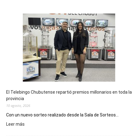
El Telebingo Chubutense repartió premios millonarios en toda la
provincia
10 agosto, 2026
Con un nuevo sorteo realizado desde la Sala de Sorteos...
:
Leer más
El
Telebingo