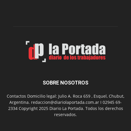
intoxicaciones
por
monóxido
de
carbono
SOBRE NOSOTROS
Contactos Domicilio legal: Julio A. Roca 659 , Esquel, Chubut,
Argentina. redaccion@diariolaportada.com.ar I 02945 69-
2334 Copyright 2025 Diario La Portada. Todos los derechos
reservados.