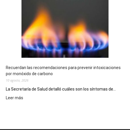
Chubutense
repartió
premios
millonarios
en
toda
la
provincia
Recuerdan las recomendaciones para prevenir intoxicaciones
por monóxido de carbono
10 agosto, 2026
La Secretaría de Salud detalló cuáles son los síntomas de...
:
Leer más
Recuerdan
las
recomendaciones
para
prevenir