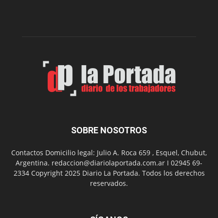
dos
funciones
de
Spider
Man:
Un
Nuevo
Día
SOBRE NOSOTROS
Contactos Domicilio legal: Julio A. Roca 659 , Esquel, Chubut,
Argentina. redaccion@diariolaportada.com.ar I 02945 69-
2334 Copyright 2025 Diario La Portada. Todos los derechos
reservados.