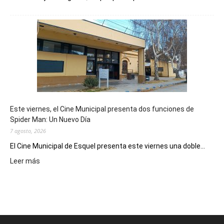
Esquel
mostró
su
potencial
como
destino
de
reuniones
y
eventos
Este viernes, el Cine Municipal presenta dos funciones de
deportivos
Spider Man: Un Nuevo Día
7 agosto, 2026
El Cine Municipal de Esquel presenta este viernes una doble...
:
Leer más
Este
viernes,
el
Cine
Municipal
presenta