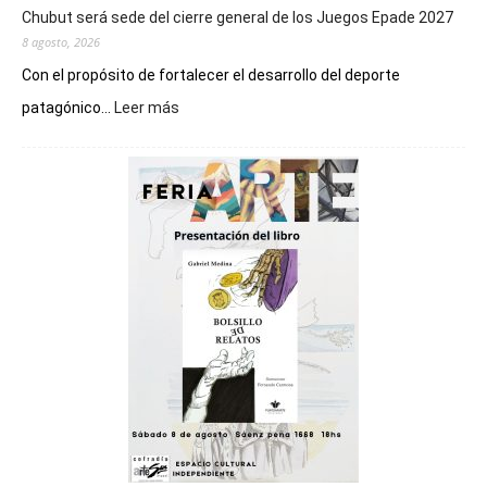
Chubut será sede del cierre general de los Juegos Epade 2027
8 agosto, 2026
Con el propósito de fortalecer el desarrollo del deporte
:
patagónico...
Leer más
Chubut
será
sede
del
cierre
general
de
los
Juegos
Epade
2027