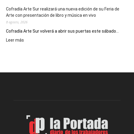
Cofradía Arte Sur realizará una nueva edición de su Feria de
Arte con presentación de libro y música en vivo
8 agosto, 2026
Cofradía Arte Sur volverá a abrir sus puertas este sábado...
:
Leer más
Cofradía
Arte
Sur
realizará
una
nueva
edición
de
su
Feria
de
Arte
con
presentación