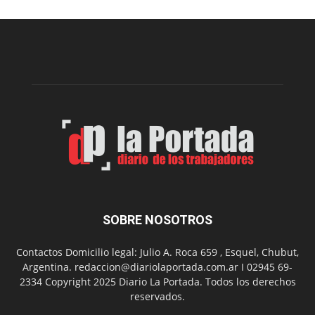
realizará
una
nueva
edición
de
su
Feria
de
Arte
con
presentación
de
libro
y
música
SOBRE NOSOTROS
en
vivo
Contactos Domicilio legal: Julio A. Roca 659 , Esquel, Chubut,
Argentina. redaccion@diariolaportada.com.ar I 02945 69-
2334 Copyright 2025 Diario La Portada. Todos los derechos
reservados.