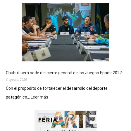
Chubut será sede del cierre general de los Juegos Epade 2027
8 agosto, 2026
Con el propósito de fortalecer el desarrollo del deporte
:
patagónico...
Leer más
Chubut
será
sede
del
cierre