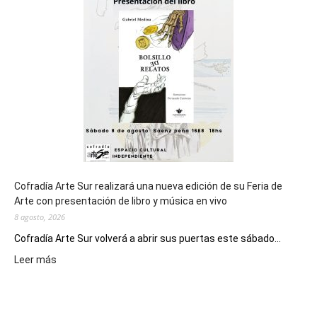
general
de
los
Juegos
Epade
2027
Cofradía Arte Sur realizará una nueva edición de su Feria de
Arte con presentación de libro y música en vivo
8 agosto, 2026
Cofradía Arte Sur volverá a abrir sus puertas este sábado...
:
Leer más
Cofradía
Arte
Sur