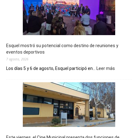
Esquel mostró su potencial como destino de reuniones y
eventos deportivos
7 agosto, 2026
:
Los días 5 y 6 de agosto, Esquel participó en...
Leer más
Esquel
mostró
su
potencial
como
destino
de
reuniones
y
eventos
Este viernes, el Cine Municipal presenta dos funciones de