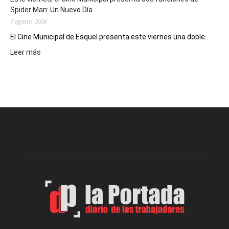
deportivos
Spider Man: Un Nuevo Día
7 agosto, 2026
El Cine Municipal de Esquel presenta este viernes una doble...
:
Leer más
Este
viernes,
el
Cine
Municipal
presenta
dos
funciones
de
Spider
Man:
Un
Nuevo
Día