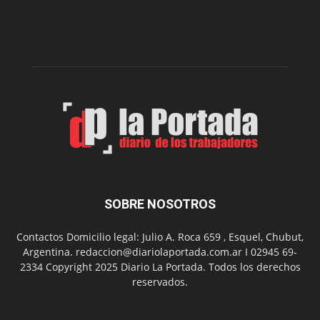
del
gimnasio
municipal
N°
2
en
el
barrio
Chanico
Navarro
SOBRE NOSOTROS
Contactos Domicilio legal: Julio A. Roca 659 , Esquel, Chubut,
Argentina. redaccion@diariolaportada.com.ar I 02945 69-
2334 Copyright 2025 Diario La Portada. Todos los derechos
reservados.