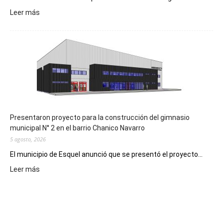
:
Leer más
Implementarán
la
Receta
Digital
en
los
hospitales
Presentaron proyecto para la construcción del gimnasio
municipal N° 2 en el barrio Chanico Navarro
5 agosto, 2026
El municipio de Esquel anunció que se presentó el proyecto...
:
Leer más
Presentaron
proyecto
para
la
construcción