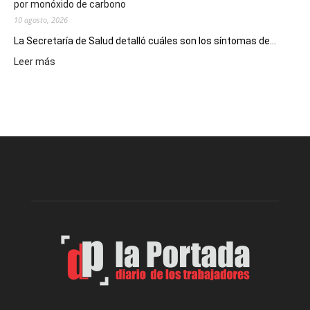
por monóxido de carbono
10 agosto, 2026
La Secretaría de Salud detalló cuáles son los síntomas de...
:
Leer más
Recuerdan
las
recomendaciones
para
prevenir
intoxicaciones
por
monóxido
de
carbono