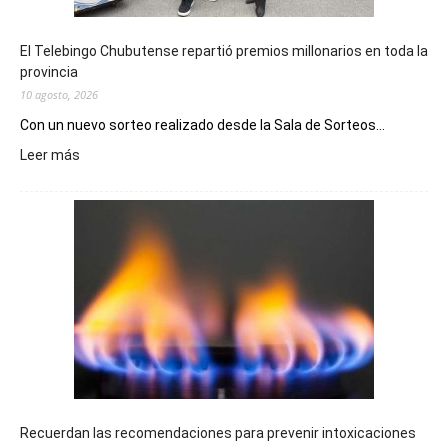
El Telebingo Chubutense repartió premios millonarios en toda la
provincia
10 agosto, 2026
Con un nuevo sorteo realizado desde la Sala de Sorteos...
:
Leer más
El
Telebingo
Chubutense
repartió
premios
millonarios
en
toda
la
provincia
Recuerdan las recomendaciones para prevenir intoxicaciones