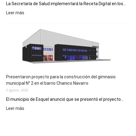
La Secretaría de Salud implementará la Receta Digital en los...
:
Leer más
Implementarán
la
Receta
Digital
en
los
hospitales
Presentaron proyecto para la construcción del gimnasio
municipal N° 2 en el barrio Chanico Navarro
5 agosto, 2026
El municipio de Esquel anunció que se presentó el proyecto...
:
Leer más
Presentaron
proyecto
para
la