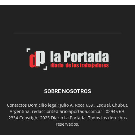
construcción
del
gimnasio
municipal
N°
2
en
el
barrio
Chanico
Navarro
SOBRE NOSOTROS
Contactos Domicilio legal: Julio A. Roca 659 , Esquel, Chubut,
Argentina. redaccion@diariolaportada.com.ar I 02945 69-
2334 Copyright 2025 Diario La Portada. Todos los derechos
reservados.