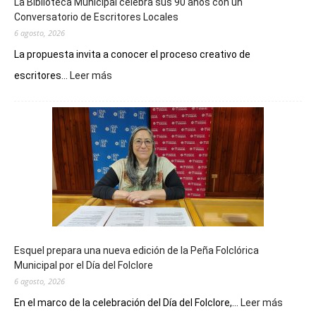
La Biblioteca Municipal celebra sus 90 años con un
Conversatorio de Escritores Locales
6 agosto, 2026
La propuesta invita a conocer el proceso creativo de
:
escritores...
Leer más
La
Biblioteca
Municipal
celebra
sus
90
años
con
un
Conversatorio
de
Esquel prepara una nueva edición de la Peña Folclórica
Escritores
Municipal por el Día del Folclore
Locales
6 agosto, 2026
:
En el marco de la celebración del Día del Folclore,...
Leer más