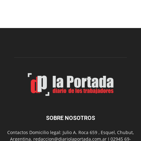
Esquel
prepar
una
nueva
edición
de
la
Peña
Folclór
Municip
por
el
Día
del
Folclor
SOBRE NOSOTROS
Contactos Domicilio legal: Julio A. Roca 659 , Esquel, Chubut,
Argentina. redaccion@diariolaportada.com.ar I 02945 69-