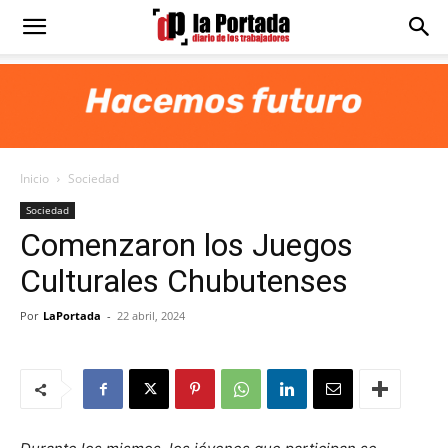
Diario
La
Inicio
Sociedad
Portada
Sociedad
Comenzaron los Juegos
Culturales Chubutenses
Por
LaPortada
-
22 abril, 2024