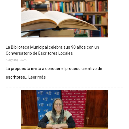
La Biblioteca Municipal celebra sus 90 años con un
Conversatorio de Escritores Locales
6 agosto, 2026
La propuesta invita a conocer el proceso creativo de
:
escritores...
Leer más
La
Biblioteca
Municipal
celebra
sus
90
años
con