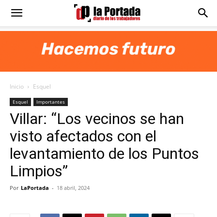
Diario
La
Inicio
Esquel
Portada
Esquel
Importantes
Villar: “Los vecinos se han
visto afectados con el
levantamiento de los Puntos
Limpios”
Por
LaPortada
-
18 abril, 2024