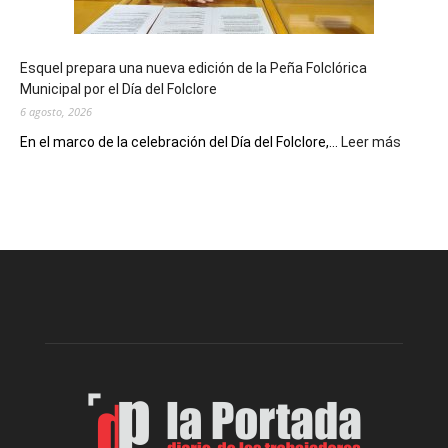
un
Conversatorio
de
Esquel prepara una nueva edición de la Peña Folclórica
Escritores
Municipal por el Día del Folclore
Locales
6 agosto, 2026
:
En el marco de la celebración del Día del Folclore,...
Leer más
Esquel
prepar
una
nueva
edición
de
la
Peña
Folclór
Municip
por
el
Día
del