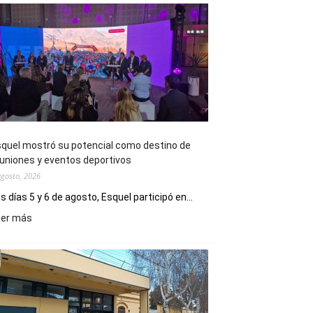
quel mostró su potencial como destino de
uniones y eventos deportivos
agosto, 2026
s días 5 y 6 de agosto, Esquel participó en...
:
eer más
Esquel
mostró
su
potencial
como
destino