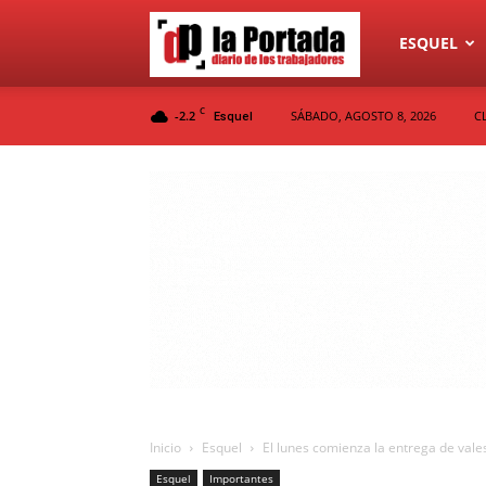
Diario
ESQUEL
C
-2.2
SÁBADO, AGOSTO 8, 2026
C
Esquel
La
Portada
Inicio
Esquel
El lunes comienza la entrega de vales
Esquel
Importantes