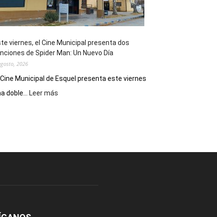
de
reuniones
y
eventos
te viernes, el Cine Municipal presenta dos
deportivos
nciones de Spider Man: Un Nuevo Día
agosto, 2026
 Cine Municipal de Esquel presenta este viernes
:
a doble...
Leer más
Este
viernes,
el
Cine
Municipal
presenta
dos
funciones
de
Spider
Man:
Un