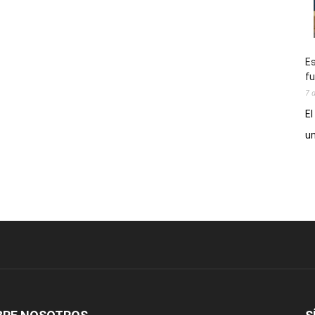
Es
fu
7 
El
un