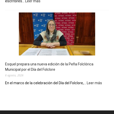
:
escritores...
Leer más
La
Biblioteca
Municipal
celebra
sus
90
años
con
un
Conversatorio
de
Esquel prepara una nueva edición de la Peña Folclórica
Escritores
Municipal por el Día del Folclore
Locales
6 agosto, 2026
:
En el marco de la celebración del Día del Folclore,...
Leer más
Esquel
prepar
una
nueva
edición