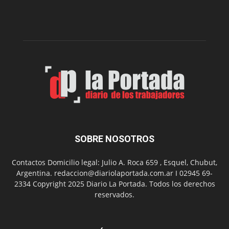
de
la
Peña
Folclór
Municip
por
el
Día
del
Folclor
SOBRE NOSOTROS
Contactos Domicilio legal: Julio A. Roca 659 , Esquel, Chubut,
Argentina. redaccion@diariolaportada.com.ar I 02945 69-
2334 Copyright 2025 Diario La Portada. Todos los derechos
reservados.